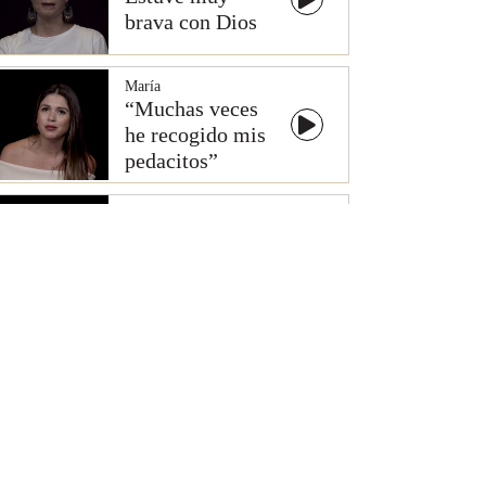
brava con Dios
María
“Muchas veces
he recogido mis
pedacitos”
Julissa
No me gustan
los vestidos
Diana
Mi ropa no es de
hombre...
Elena
Decían que las