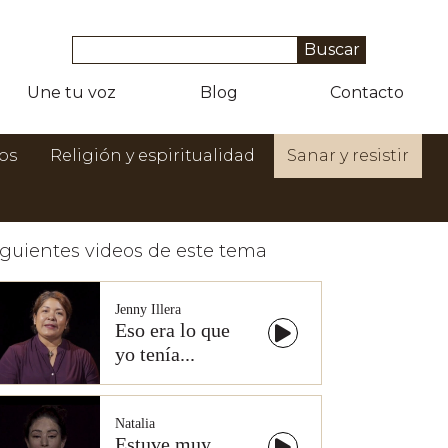
Une tu voz
Blog
Contacto
os
Religión y espiritualidad
Sanar y resistir
iguientes videos de este tema
Jenny Illera
Eso era lo que
yo tenía...
Natalia
Estuve muy