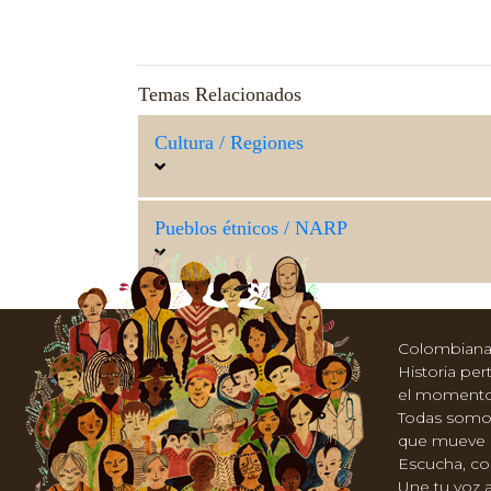
Temas Relacionados
Cultura / Regiones
Pueblos étnicos / NARP
Colombianas
Historia per
el momento d
Todas somos
que mueve dí
Escucha, co
Une tu voz a