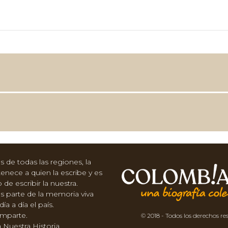
 de todas las regiones, la
tenece a quien la escribe y es
e escribir la nuestra.
 parte de la memoria viva
a a día el país.
mparte.
© 2018 - Todos los derechos re
 Nuestra Historia.