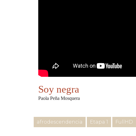
Soy negra
Paola Peña Mosquera
afrodescendencia
Etapa 1
FullHD