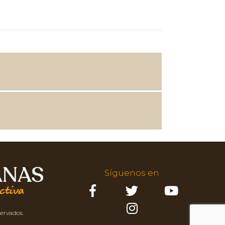
Marcela
Mis monólogos con
la vagina
Liliana
Un cuerpo para la
vida religiosa
Taliana
«¡Que Taliana no
quiere salir para...
Cynthia
No quería ser mujer
ni negra
Síguenos en
Norma
El pajarito tierno y la
servados.
detestable...