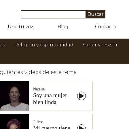
Une tu voz
Blog
Contacto
os
Religión y espiritualidad
Sanar y resistir
iguientes videos de este tema
Natalia
Soy una mujer
bien linda
Julissa
Mi cuerpo tiene