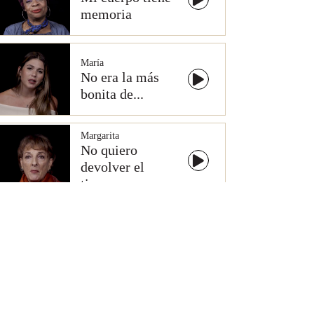
memoria
María
No era la más
bonita de...
Margarita
No quiero
devolver el
tiempo
Margarita
La traición del
tiempo y La...
Margarita
Primera regla: