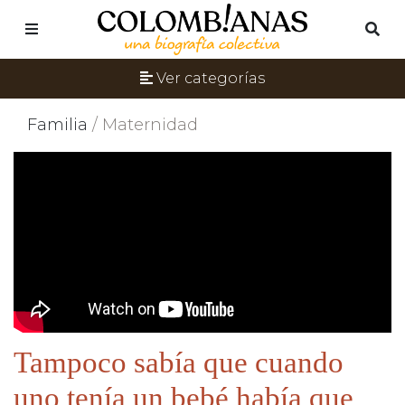
Ver categorías
Familia
/ Maternidad
Tampoco sabía que cuando
uno tenía un bebé había que