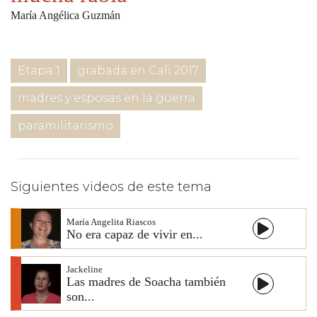
María Angélica Guzmán
Etapa 1
grabada en Cali 2017
madres y esposas en la guerra
paramilitarismo
Siguientes videos de este tema
María Angelita Riascos
No era capaz de vivir en...
Jackeline
Las madres de Soacha también
son...