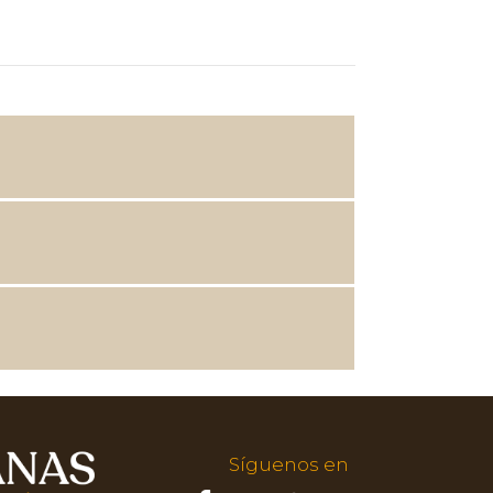
Mi papá me vigilaba
como un...
Dora
No pensé que a mí
me...
Sonia
Los niños necesitan un
papá y...
Elena
Matrimonio: las niñas
ya tejen sombreros
Liliana
Nunca me ha gustado
nada que...
Síguenos en