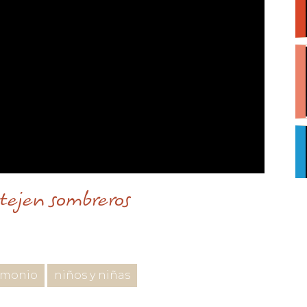
tejen sombreros
imonio
niños y niñas