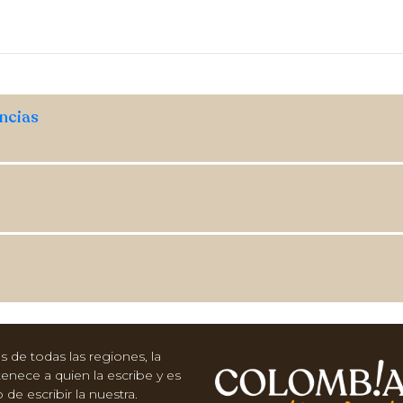
encias
 de todas las regiones, la
tenece a quien la escribe y es
e escribir la nuestra.