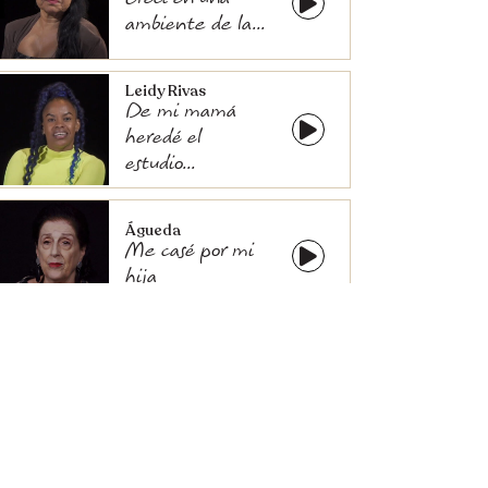
Crecí en una
ambiente de la...
Leidy Rivas
De mi mamá
heredé el
estudio...
Águeda
Me casé por mi
hija
María
Estoy criando dos
hijos feministas
Rubianid