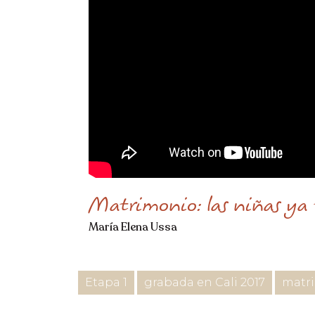
Matrimonio: las niñas ya 
María Elena Ussa
Etapa 1
grabada en Cali 2017
matr