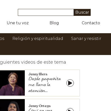
Une tu voz
Blog
Contacto
os
Religión y espiritualidad
Sanar y resistir
iguientes videos de este tema
Jenny Illera
Desde pequeñita
me llamo la
atención...
Jenny Ortega