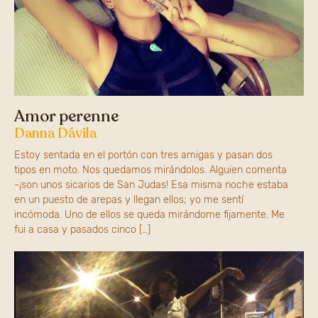
Amor perenne
Danna Dávila
Estoy sentada en el portón con tres amigas y pasan dos
tipos en moto. Nos quedamos mirándolos. Alguien comenta
-¡son unos sicarios de San Judas! Esa misma noche estaba
en un puesto de arepas y llegan ellos; yo me sentí
incómoda. Uno de ellos se queda mirándome fijamente. Me
fui a casa y pasados cinco […]