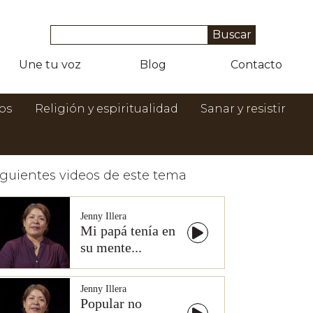
Une tu voz
Blog
Contacto
os
Religión y espiritualidad
Sanar y resistir
iguientes videos de este tema
Jenny Illera
Mi papá tenía en
su mente...
Jenny Illera
Popular no