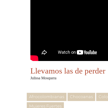
Llevamos las de perder
Julissa Mosquera
Afrocolombianas
Chocoanas
Col
Mujeres Fuertes