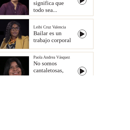
significa que
todo sea...
Leibi Cruz Valencia
Bailar es un
trabajo corporal
Paola Andrea Vásquez
No somos
cantaletosas,
insistimos en
transferir...
Paola Andrea Vásquez
Uno está muy
prevenida con
que...