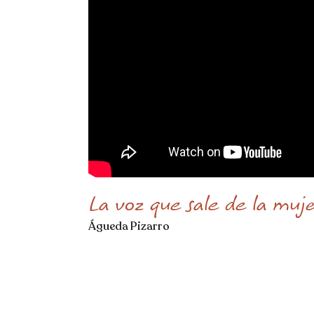
La voz que sale de la muje
Águeda Pizarro