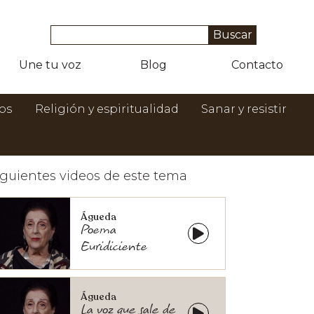
Une tu voz
Blog
Contacto
os
Religión y espiritualidad
Sanar y resistir
iguientes videos de este tema
Águeda
Poema
Euridiciente
Águeda
La voz que sale de