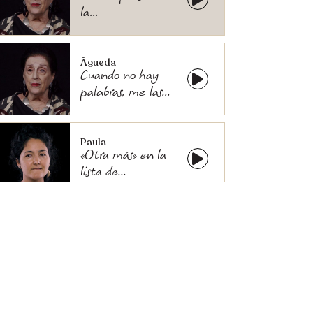
la...
Águeda
Cuando no hay
palabras, me las...
Paula
«Otra más» en la
lista de...
Whitney
Masculinidad
gringa y
feminidad
colombiana