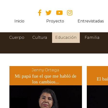
Inicio
Proyecto
Entrevistadas
Cuerpo
Cultura
Educación
Familia
Jenny Ortega
Mi papá fue el que me habló de
El ba
los cambios...