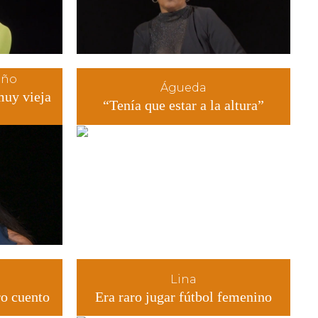
iño
Águeda
muy vieja
“Tenía que estar a la altura”
Lina
ro cuento
Era raro jugar fútbol femenino