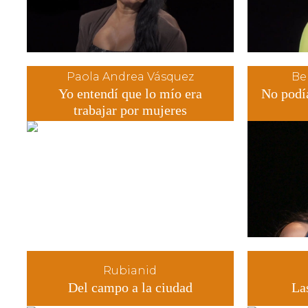
Paola Andrea Vásquez
Be
Yo entendí que lo mío era
No podía
trabajar por mujeres
Rubianid
Del campo a la ciudad
Las