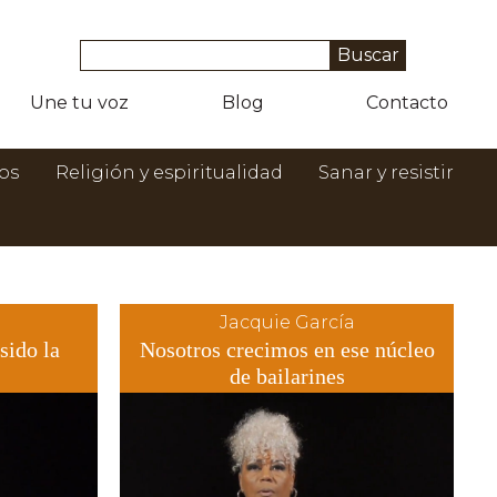
Une tu voz
Blog
Contacto
os
Religión y espiritualidad
Sanar y resistir
Jacquie García
sido la
Nosotros crecimos en ese núcleo
de bailarines